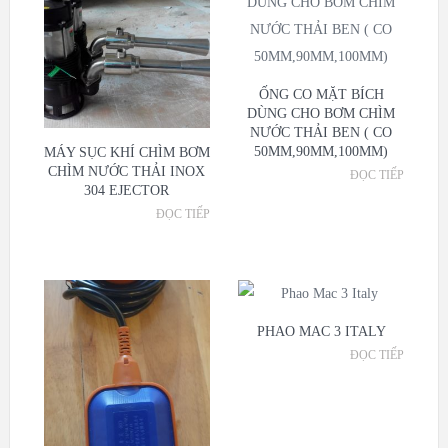
ỐNG CO MẶT BÍCH
DÙNG CHO BƠM CHÌM
NƯỚC THẢI BEN ( CO
50MM,90MM,100MM)
MÁY SỤC KHÍ CHÌM BƠM
CHÌM NƯỚC THẢI INOX
ĐỌC TIẾP
304 EJECTOR
ĐỌC TIẾP
PHAO MAC 3 ITALY
ĐỌC TIẾP