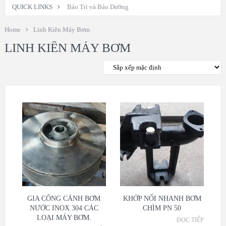
QUICK LINKS
Bảo Trì và Bảo Dưỡng
Home
Linh Kiên Máy Bơm
LINH KIÊN MÁY BƠM
GIA CÔNG CÁNH BƠM
KHỚP NỐI NHANH BƠM
NƯỚC INOX 304 CÁC
CHÌM PN 50
LOẠI MÁY BƠM.
ĐỌC TIẾP