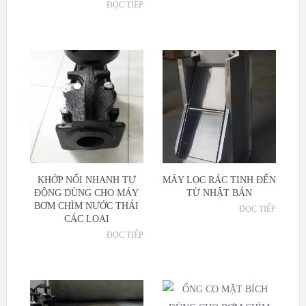
ĐỌC TIẾP
KHỚP NỐI NHANH TỰ
MÁY LỌC RÁC TINH ĐẾN
ĐỘNG DÙNG CHO MÁY
TỪ NHẬT BẢN
BƠM CHÌM NƯỚC THẢI
ĐỌC TIẾP
CÁC LOẠI
ĐỌC TIẾP