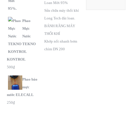
Loan Mới 95%
Sửa chữa máy thổi khí
Long Tech đài loan.
Phao
BÁNH RĂNG MÁY
Mực
THỔI KHÍ
Nước
Khớp nối nhanh bơm
TEKNO
chìm DN 200
KONTROL
500
₫
Phao báo
mực
nước ELECALL
250
₫