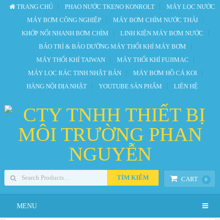
TRANG CHỦ
PHAO NƯỚC TKENO KONROLT
MÁY LỌC NƯỚC
MÁY BƠM CÔNG NGHIỆP
MÁY BƠM CHÌM NƯỚC THẢI
KHỚP NỐI NHANH BƠM CHÌM
LINH KIỆN MÁY BƠM NƯỚC
BẢO TRÌ & BẢO DƯỠNG MÁY THỔI KHÍ MÁY BƠM
MÁY THỔI KHÍ TAIWAN
MÁY THỔI KHÍ FUJIMAC
MÁY LỌC RÁC TINH NHẬT BẢN
MÁY BƠM HỒ CÁ KOI
HÀNG NỘI ĐỊA NHẬT
YOUTUBE SẢN PHẨM
LIÊN HỆ
TÌM KIẾM
CART
0
MENU