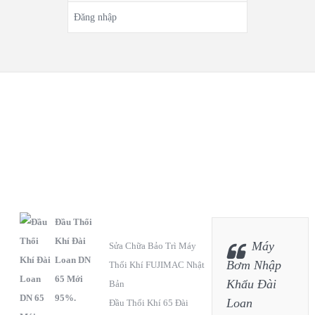
Đăng nhập
S
C
F
ẢN
HÍNH
anpage
PHẨM
SÁCH BẢO HÀNH
Đầu Thổi
Khí Đài
Máy
Sửa Chữa Bảo Trì Máy
Loan DN
Bơm Nhập
Thổi Khí FUJIMAC Nhật
65 Mới
Khẩu Đài
Bản
95%.
Loan
Đầu Thổi Khí 65 Đài