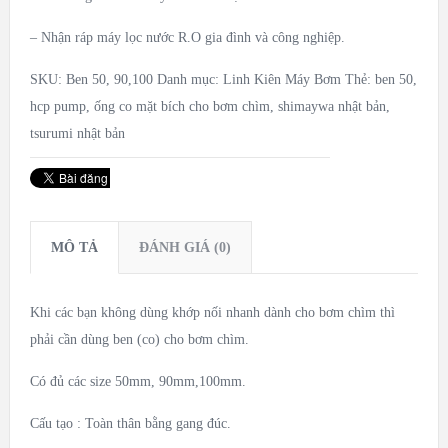
– Nhận ráp máy lọc nước R.O gia đình và công nghiệp.
SKU:
Ben 50, 90,100
Danh mục:
Linh Kiên Máy Bơm
Thẻ:
ben 50
,
hcp pump
,
ống co mặt bích cho bơm chìm
,
shimaywa nhật bản
,
tsurumi nhật bản
MÔ TẢ
ĐÁNH GIÁ (0)
Khi các bạn không dùng khớp nối nhanh dành cho bơm chìm thì
phải cần dùng ben (co) cho bơm chìm.
Có đủ các size 50mm, 90mm,100mm.
Cấu tạo : Toàn thân bằng gang đúc.