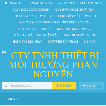
TRANG CHỦ
PHAO NƯỚC TKENO KONROLT
MÁY LỌC NƯỚC
MÁY BƠM CÔNG NGHIỆP
MÁY BƠM CHÌM NƯỚC THẢI
KHỚP NỐI NHANH BƠM CHÌM
LINH KIỆN MÁY BƠM NƯỚC
BẢO TRÌ & BẢO DƯỠNG MÁY THỔI KHÍ MÁY BƠM
MÁY THỔI KHÍ TAIWAN
MÁY THỔI KHÍ FUJIMAC
MÁY LỌC RÁC TINH NHẬT BẢN
MÁY BƠM HỒ CÁ KOI
HÀNG NỘI ĐỊA NHẬT
YOUTUBE SẢN PHẨM
LIÊN HỆ
TÌM KIẾM
CART
0
MENU