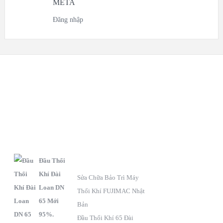
META
Đăng nhập
S
C
F
ẢN
HÍNH
anpage
PHẨM
SÁCH BẢO HÀNH
Đầu Thổi
Khí Đài
Sửa Chữa Bảo Trì Máy
Loan DN
Thổi Khí FUJIMAC Nhật
65 Mới
Bản
95%.
Đầu Thổi Khí 65 Đài