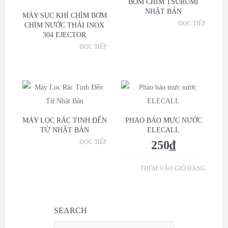
BƠM CHÌM TSURUMI
NHẬT BẢN
MÁY SỤC KHÍ CHÌM BƠM
ĐỌC TIẾP
CHÌM NƯỚC THẢI INOX
304 EJECTOR
ĐỌC TIẾP
MÁY LỌC RÁC TINH ĐẾN
PHAO BÁO MỰC NƯỚC
TỪ NHẬT BẢN
ELECALL
ĐỌC TIẾP
250
₫
THÊM VÀO GIỎ HÀNG
SEARCH