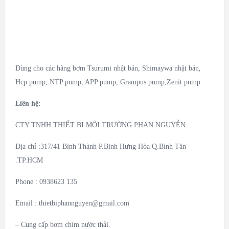
Dùng cho các hãng bơm Tsurumi nhật bản, Shimaywa nhật bản,
Hcp pump, NTP pump, APP pump, Grampus pump,Zenit pump
Liên hệ:
CTY TNHH THIẾT BỊ MÔI TRƯỜNG PHAN NGUYỄN
Địa chỉ :317/41 Bình Thành P.Bình Hưng Hòa Q.Bình Tân
.TP.HCM
Phone : 0938623 135
Email :
thietbiphannguyen@gmail.com
– Cung cấp bơm chìm nước thải.