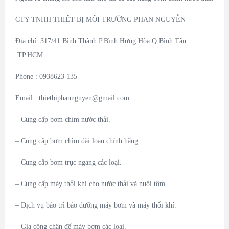
CTY TNHH THIẾT BỊ MÔI TRƯỜNG PHAN NGUYỄN
Địa chỉ :317/41 Bình Thành P.Bình Hưng Hòa Q.Bình Tân
.TP.HCM
Phone : 0938623 135
Email :
thietbiphannguyen@gmail.com
– Cung cấp bơm chìm nước thải.
– Cung cấp bơm chìm đài loan chính hãng.
– Cung cấp bơm trục ngang các loại.
– Cung cấp máy thổi khí cho nước thải và nuôi tôm.
– Dịch vụ bảo trì bảo dưỡng máy bơm và máy thổi khí.
– Gia công chân đế máy bơm các loại.