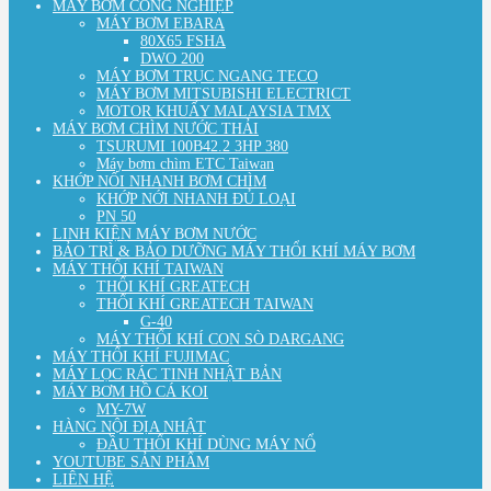
MÁY BƠM CÔNG NGHIỆP
MÁY BƠM EBARA
80X65 FSHA
DWO 200
MÁY BƠM TRỤC NGANG TECO
MÁY BƠM MITSUBISHI ELECTRICT
MOTOR KHUẤY MALAYSIA TMX
MÁY BƠM CHÌM NƯỚC THẢI
TSURUMI 100B42.2 3HP 380
Máy bơm chìm ETC Taiwan
KHỚP NỐI NHANH BƠM CHÌM
KHỚP NỚI NHANH ĐỦ LOẠI
PN 50
LINH KIỆN MÁY BƠM NƯỚC
BẢO TRÌ & BẢO DƯỠNG MÁY THỔI KHÍ MÁY BƠM
MÁY THỔI KHÍ TAIWAN
THỔI KHÍ GREATECH
THỔI KHÍ GREATECH TAIWAN
G-40
MÁY THỔI KHÍ CON SÒ DARGANG
MÁY THỔI KHÍ FUJIMAC
MÁY LỌC RÁC TINH NHẬT BẢN
MÁY BƠM HỒ CÁ KOI
MY-7W
HÀNG NỘI ĐỊA NHẬT
ĐẦU THỔI KHÍ DÙNG MÁY NỔ
YOUTUBE SẢN PHẨM
LIÊN HỆ