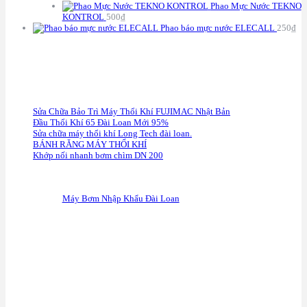
Phao Mực Nước TEKNO
KONTROL
500
₫
Phao báo mực nước ELECALL
250
₫
C
HÍNH SÁCH BẢO HÀNH
Sửa Chữa Bảo Trì Máy Thổi Khí FUJIMAC Nhật Bản
Đầu Thổi Khí 65 Đài Loan Mới 95%
Sửa chữa máy thổi khí Long Tech đài loan.
BÁNH RĂNG MÁY THỔI KHÍ
Khớp nối nhanh bơm chìm DN 200
F
anpage
Máy Bơm Nhập Khẩu Đài Loan
G
oogle Maps