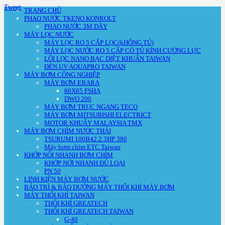
Tweet
TRANG CHỦ
PHAO NƯỚC TKENO KONROLT
PHAO NƯỚC 3M DÂY
MÁY LỌC NƯỚC
MÁY LỌC RO 5 CẤP LỌC(kHÔNG TỦ)
MÁY LỌC NƯỚC RO 5 CẤP CÓ TỦ KÍNH CƯỜNG LỰC
LÕI LỌC NANO BẠC DIỆT KHUẨN TAIWAN
ĐÈN UV AQUAPRO TAIWAN
MÁY BƠM CÔNG NGHIỆP
MÁY BƠM EBARA
80X65 FSHA
DWO 200
MÁY BƠM TRỤC NGANG TECO
MÁY BƠM MITSUBISHI ELECTRICT
MOTOR KHUẤY MALAYSIA TMX
MÁY BƠM CHÌM NƯỚC THẢI
TSURUMI 100B42.2 3HP 380
Máy bơm chìm ETC Taiwan
KHỚP NỐI NHANH BƠM CHÌM
KHỚP NỚI NHANH ĐỦ LOẠI
PN 50
LINH KIỆN MÁY BƠM NƯỚC
BẢO TRÌ & BẢO DƯỠNG MÁY THỔI KHÍ MÁY BƠM
MÁY THỔI KHÍ TAIWAN
THỔI KHÍ GREATECH
THỔI KHÍ GREATECH TAIWAN
G-40