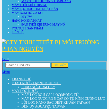
MÁY THỔI KHÍ CON SÒ DARGANG
MÁY THỔI KHÍ FUJIMAC
MÁY LỌC RÁC TINH NHẬT BẢN
MÁY BƠM HỒ CÁ KOI
MY-7W
HÀNG NỘI ĐỊA NHẬT
ĐẦU THỔI KHÍ DÙNG MÁY NỔ
YOUTUBE SẢN PHẨM
LIÊN HỆ
Cart
0
Search
Tìm kiếm
for:
Menu
TRANG CHỦ
PHAO NƯỚC TKENO KONROLT
PHAO NƯỚC 3M DÂY
MÁY LỌC NƯỚC
MÁY LỌC RO 5 CẤP LỌC(kHÔNG TỦ)
MÁY LỌC NƯỚC RO 5 CẤP CÓ TỦ KÍNH CƯỜNG LỰC
LÕI LỌC NANO BẠC DIỆT KHUẨN TAIWAN
ĐÈN UV AQUAPRO TAIWAN