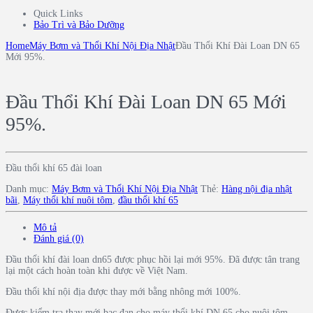
Quick Links
Bảo Trì và Bảo Dưỡng
Home
Máy Bơm và Thổi Khí Nội Địa Nhật
Đầu Thổi Khí Đài Loan DN 65
Mới 95%.
Đầu Thổi Khí Đài Loan DN 65 Mới
95%.
Đầu thổi khí 65 đài loan
Danh mục:
Máy Bơm và Thổi Khí Nội Địa Nhật
Thẻ:
Hàng nội địa nhật
bãi
,
Máy thổi khí nuôi tôm
,
đầu thổi khí 65
Mô tả
Đánh giá (0)
Đầu thổi khí đài loan dn65 được phục hồi lại mới 95%. Đã được tân trang
lại một cách hoàn toàn khi được về Việt Nam.
Đầu thổi khí nội địa được thay mới bằng nhông mới 100%.
Được kiểm tra thay mới bạc đạn cho máy thổi khí DN 65 cho nuôi tôm.