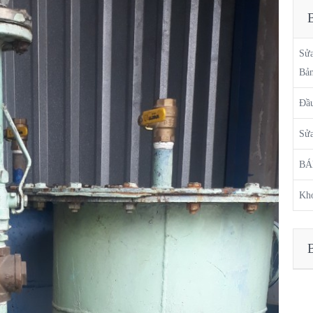
Sử
Bả
Đầu
Sửa
BÁ
Kh