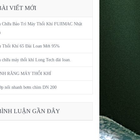
BÀI VIẾT MỚI
a Chữa Bảo Trì Máy Thổi Khí FUJIMAC Nhật
n
 Thổi Khí 65 Đài Loan Mới 95%
 chữa máy thổi khí Long Tech đài loan.
NH RĂNG MÁY THỔI KHÍ
ớp nối nhanh bơm chìm DN 200
BÌNH LUẬN GẦN ĐÂY