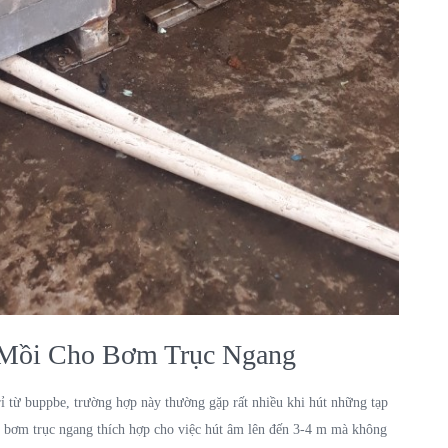
 Mồi Cho Bơm Trục Ngang
 từ buppbe, trường hợp này thường gặp rất nhiều khi hút những tạp
y bơm trục ngang thích hợp cho việc hút âm lên đến 3-4 m mà không