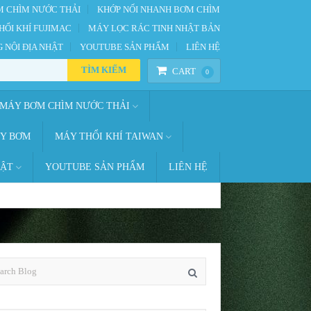
 CHÌM NƯỚC THẢI
KHỚP NỐI NHANH BƠM CHÌM
HỔI KHÍ FUJIMAC
MÁY LỌC RÁC TINH NHẬT BẢN
 NỘI ĐỊA NHẬT
YOUTUBE SẢN PHẨM
LIÊN HỆ
TÌM KIẾM
CART
0
MÁY BƠM CHÌM NƯỚC THẢI
ÁY BƠM
MÁY THỔI KHÍ TAIWAN
HẬT
YOUTUBE SẢN PHẨM
LIÊN HỆ