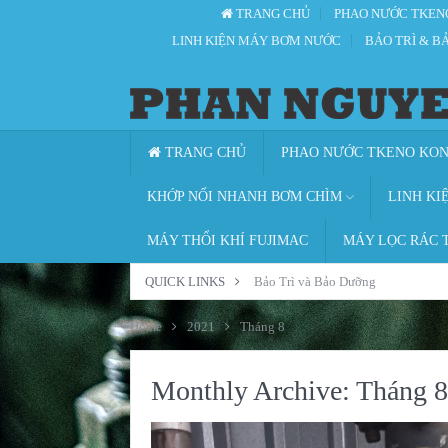
TRANG CHỦ
PHAO NƯỚC TKEN
LINH KIỆN MÁY BƠM NƯỚC
BẢO TRÌ & B
TRANG CHỦ
PHAO NƯỚC TKENO KO
KHỚP NỐI NHANH BƠM CHÌM
LINH KI
MÁY THỔI KHÍ FUJIMAC
MÁY LỌC RÁC 
QUICK LINKS
Bảo Trì và Bảo Dưỡng
Home
2021
Tháng 8
Monthly Archive:
Tháng 8