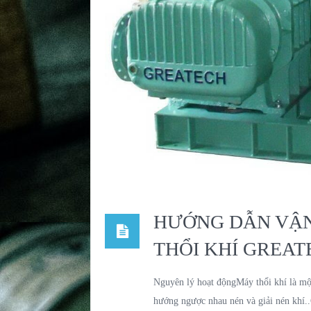
HƯỚNG DẪN VẬN
THỔI KHÍ GREAT
Nguyên lý hoạt độngMáy thổi khí là m
hướng ngược nhau nén và giải nén khí..