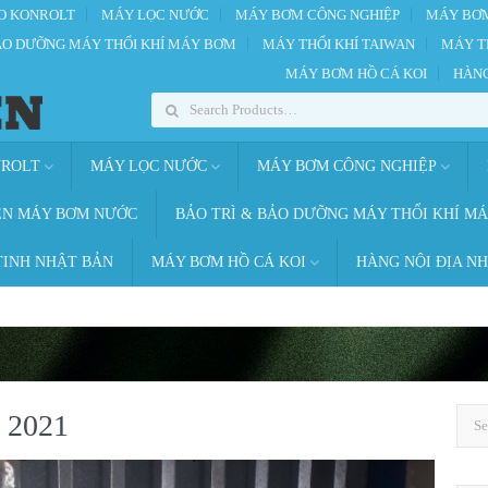
O KONROLT
MÁY LỌC NƯỚC
MÁY BƠM CÔNG NGHIỆP
MÁY BƠM
ẢO DƯỠNG MÁY THỔI KHÍ MÁY BƠM
MÁY THỔI KHÍ TAIWAN
MÁY T
MÁY BƠM HỒ CÁ KOI
HÀNG
NROLT
MÁY LỌC NƯỚC
MÁY BƠM CÔNG NGHIỆP
ỆN MÁY BƠM NƯỚC
BẢO TRÌ & BẢO DƯỠNG MÁY THỔI KHÍ M
TINH NHẬT BẢN
MÁY BƠM HỒ CÁ KOI
HÀNG NỘI ĐỊA N
 2021