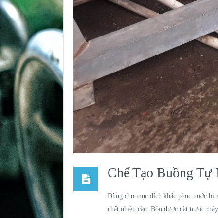
Chế Tạo Buồng Tự
Dùng cho mục đích khắc phục nước bị rỉ
chất nhiều cặn. Bồn được đặt trước má