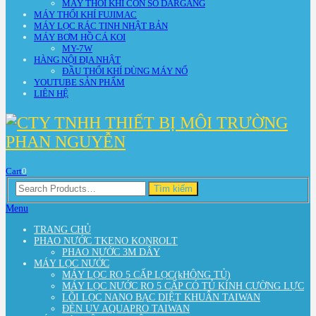
MÁY THỔI KHÍ CON SÒ DARGANG
MÁY THỔI KHÍ FUJIMAC
MÁY LỌC RÁC TINH NHẬT BẢN
MÁY BƠM HỒ CÁ KOI
MY-7W
HÀNG NỘI ĐỊA NHẬT
ĐẦU THỔI KHÍ DÙNG MÁY NỔ
YOUTUBE SẢN PHẨM
LIÊN HỆ
Cart
0
Search
Tìm kiếm
for:
Menu
TRANG CHỦ
PHAO NƯỚC TKENO KONROLT
PHAO NƯỚC 3M DÂY
MÁY LỌC NƯỚC
MÁY LỌC RO 5 CẤP LỌC(kHÔNG TỦ)
MÁY LỌC NƯỚC RO 5 CẤP CÓ TỦ KÍNH CƯỜNG LỰC
LÕI LỌC NANO BẠC DIỆT KHUẨN TAIWAN
ĐÈN UV AQUAPRO TAIWAN