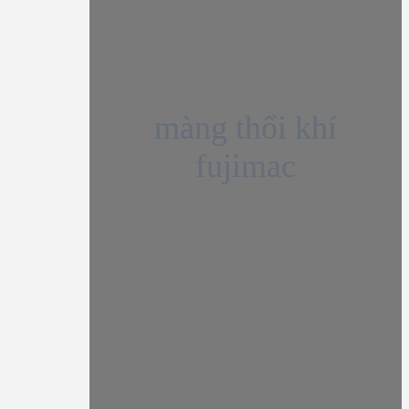
màng thổi khí
fujimac