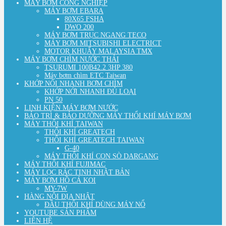
MÁY BƠM CÔNG NGHIỆP
MÁY BƠM EBARA
80X65 FSHA
DWO 200
MÁY BƠM TRỤC NGANG TECO
MÁY BƠM MITSUBISHI ELECTRICT
MOTOR KHUẤY MALAYSIA TMX
MÁY BƠM CHÌM NƯỚC THẢI
TSURUMI 100B42.2 3HP 380
Máy bơm chìm ETC Taiwan
KHỚP NỐI NHANH BƠM CHÌM
KHỚP NỚI NHANH ĐỦ LOẠI
PN 50
LINH KIỆN MÁY BƠM NƯỚC
BẢO TRÌ & BẢO DƯỠNG MÁY THỔI KHÍ MÁY BƠM
MÁY THỔI KHÍ TAIWAN
THỔI KHÍ GREATECH
THỔI KHÍ GREATECH TAIWAN
G-40
MÁY THỔI KHÍ CON SÒ DARGANG
MÁY THỔI KHÍ FUJIMAC
MÁY LỌC RÁC TINH NHẬT BẢN
MÁY BƠM HỒ CÁ KOI
MY-7W
HÀNG NỘI ĐỊA NHẬT
ĐẦU THỔI KHÍ DÙNG MÁY NỔ
YOUTUBE SẢN PHẨM
LIÊN HỆ