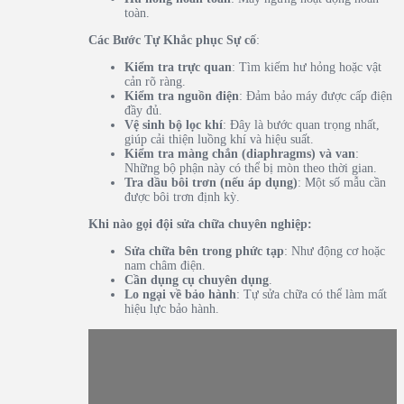
toàn.
Các Bước Tự Khắc phục Sự cố
:
Kiểm tra trực quan
: Tìm kiếm hư hỏng hoặc vật
cản rõ ràng.
Kiểm tra nguồn điện
: Đảm bảo máy được cấp điện
đầy đủ.
Vệ sinh bộ lọc khí
: Đây là bước quan trọng nhất,
giúp cải thiện luồng khí và hiệu suất.
Kiểm tra màng chắn (diaphragms) và van
:
Những bộ phận này có thể bị mòn theo thời gian.
Tra dầu bôi trơn (nếu áp dụng)
: Một số mẫu cần
được bôi trơn định kỳ.
Khi nào gọi đội sửa chữa chuyên nghiệp:
Sửa chữa bên trong phức tạp
: Như động cơ hoặc
nam châm điện.
Cần dụng cụ chuyên dụng
.
Lo ngại về bảo hành
: Tự sửa chữa có thể làm mất
hiệu lực bảo hành.