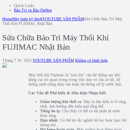
Quick Links
Bảo Trì và Bảo Dưỡng
Home
Máy bơm kỹ thuật
YOUTUBE SẢN PHẨM
Sửa Chữa Bảo Trì Máy
Thổi Khí FUJIMAC Nhật Bản
Sửa Chữa Bảo Trì Máy Thổi Khí
FUJIMAC Nhật Bản
Tháng 7 19, 2025
YOUTUBE SẢN PHẨM
Không có bình luận
Máy thổi khí Fujimac là “trái tim” của hệ thống sục khí,
đóng vai trò quan trọng trong việc duy trì của ao hồ, hệ
thống nuôi trồng thủy sản hoặc hệ thống xử lý nước thải.
Các Vấn đề Phổ biến & Dấu hiệu Nhận biết
Giảm lượng khí thổi ra
: Đây là dấu hiệu ít rõ ràng
nhất, ảnh hưởng đến hiệu quả tổng thể.
Tiếng ồn lạ
: Cho thấy có thể có bộ phận bị mòn
hoặc lỏng.
Quá nhiệt
: Có thể do tắc nghẽn bộ lọc hoặc hạn chế
luồng khí.
Hư hỏng hoàn toàn
: Máy ngừng hoạt động hoàn