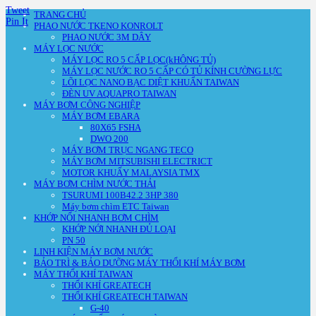
Tweet
TRANG CHỦ
Pin It
PHAO NƯỚC TKENO KONROLT
PHAO NƯỚC 3M DÂY
MÁY LỌC NƯỚC
MÁY LỌC RO 5 CẤP LỌC(kHÔNG TỦ)
MÁY LỌC NƯỚC RO 5 CẤP CÓ TỦ KÍNH CƯỜNG LỰC
LÕI LỌC NANO BẠC DIỆT KHUẨN TAIWAN
ĐÈN UV AQUAPRO TAIWAN
MÁY BƠM CÔNG NGHIỆP
MÁY BƠM EBARA
80X65 FSHA
DWO 200
MÁY BƠM TRỤC NGANG TECO
MÁY BƠM MITSUBISHI ELECTRICT
MOTOR KHUẤY MALAYSIA TMX
MÁY BƠM CHÌM NƯỚC THẢI
TSURUMI 100B42.2 3HP 380
Máy bơm chìm ETC Taiwan
KHỚP NỐI NHANH BƠM CHÌM
KHỚP NỚI NHANH ĐỦ LOẠI
PN 50
LINH KIỆN MÁY BƠM NƯỚC
BẢO TRÌ & BẢO DƯỠNG MÁY THỔI KHÍ MÁY BƠM
MÁY THỔI KHÍ TAIWAN
THỔI KHÍ GREATECH
THỔI KHÍ GREATECH TAIWAN
G-40