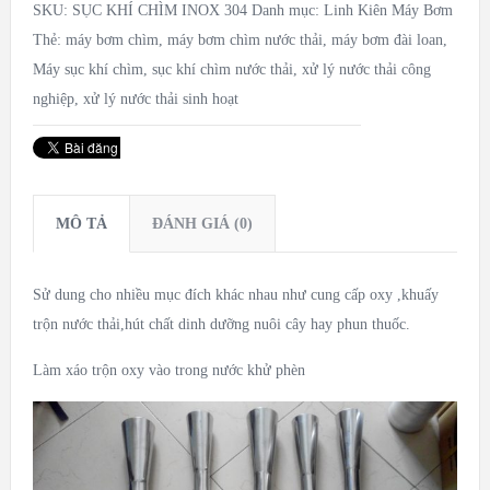
SKU:
SỤC KHÍ CHÌM INOX 304
Danh mục:
Linh Kiên Máy Bơm
Thẻ:
máy bơm chìm
,
máy bơm chìm nước thải
,
máy bơm đài loan
,
Máy sục khí chìm
,
sục khí chìm nước thải
,
xử lý nước thải công
nghiệp
,
xử lý nước thải sinh hoạt
MÔ TẢ
ĐÁNH GIÁ (0)
Sử dung cho nhiều mục đích khác nhau như cung cấp oxy ,khuấy
trộn nước thải,hút chất dinh dưỡng nuôi cây hay phun thuốc.
Làm xáo trộn oxy vào trong nước khử phèn