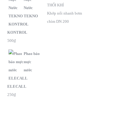
THỔI KHÍ
Nước
Khớp nối nhanh bơm
TEKNO
chìm DN 200
KONTROL
500
₫
Phao báo
mực
nước
ELECALL
250
₫
G