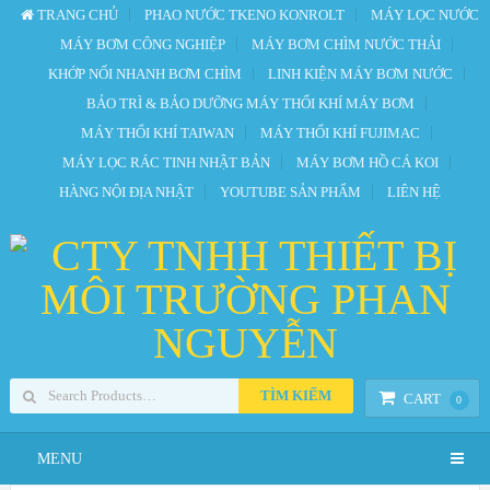
TRANG CHỦ
PHAO NƯỚC TKENO KONROLT
MÁY LỌC NƯỚC
MÁY BƠM CÔNG NGHIỆP
MÁY BƠM CHÌM NƯỚC THẢI
KHỚP NỐI NHANH BƠM CHÌM
LINH KIỆN MÁY BƠM NƯỚC
BẢO TRÌ & BẢO DƯỠNG MÁY THỔI KHÍ MÁY BƠM
MÁY THỔI KHÍ TAIWAN
MÁY THỔI KHÍ FUJIMAC
MÁY LỌC RÁC TINH NHẬT BẢN
MÁY BƠM HỒ CÁ KOI
HÀNG NỘI ĐỊA NHẬT
YOUTUBE SẢN PHẨM
LIÊN HỆ
TÌM KIẾM
CART
0
MENU