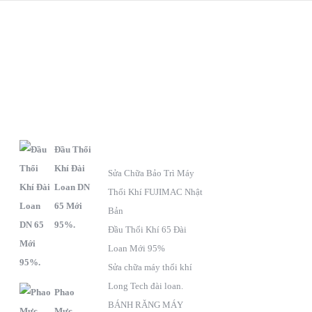
S
C
F
ẢN
HÍNH
anpage
PHẨM
SÁCH BẢO HÀNH
Đầu Thổi
Khí Đài
Sửa Chữa Bảo Trì Máy
Loan DN
Thổi Khí FUJIMAC Nhật
65 Mới
Bản
95%.
Đầu Thổi Khí 65 Đài
Loan Mới 95%
Sửa chữa máy thổi khí
Long Tech đài loan.
Phao
BÁNH RĂNG MÁY
Mực