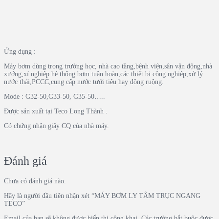
Ứng dụng :
Máy bơm dùng trong trường học, nhà cao tầng,bệnh viện,sân vận động,nhà
xưởng,xí nghiệp hệ thống bơm tuần hoàn,các thiết bị công nghiệp,xử lý
nước thải,PCCC,cung cấp nước tưới tiêu hay đồng ruộng.
Mode : G32-50,G33-50, G35-50…..
Được sản xuất tại Teco Long Thành .
Có chứng nhận giấy CQ của nhà máy.
Đánh giá
Chưa có đánh giá nào.
Hãy là người đầu tiên nhận xét “MÁY BƠM LY TÂM TRỤC NGANG
TECO”
Email của bạn sẽ không được hiển thị công khai.
Các trường bắt buộc được