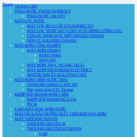
Tweet
TRANG CHỦ
PHAO NƯỚC TKENO KONROLT
PHAO NƯỚC 3M DÂY
MÁY LỌC NƯỚC
MÁY LỌC RO 5 CẤP LỌC(kHÔNG TỦ)
MÁY LỌC NƯỚC RO 5 CẤP CÓ TỦ KÍNH CƯỜNG LỰC
LÕI LỌC NANO BẠC DIỆT KHUẨN TAIWAN
ĐÈN UV AQUAPRO TAIWAN
MÁY BƠM CÔNG NGHIỆP
MÁY BƠM EBARA
80X65 FSHA
DWO 200
MÁY BƠM TRỤC NGANG TECO
MÁY BƠM MITSUBISHI ELECTRICT
MOTOR KHUẤY MALAYSIA TMX
MÁY BƠM CHÌM NƯỚC THẢI
TSURUMI 100B42.2 3HP 380
Máy bơm chìm ETC Taiwan
KHỚP NỐI NHANH BƠM CHÌM
KHỚP NỚI NHANH ĐỦ LOẠI
PN 50
LINH KIỆN MÁY BƠM NƯỚC
BẢO TRÌ & BẢO DƯỠNG MÁY THỔI KHÍ MÁY BƠM
MÁY THỔI KHÍ TAIWAN
THỔI KHÍ GREATECH
THỔI KHÍ GREATECH TAIWAN
G-40