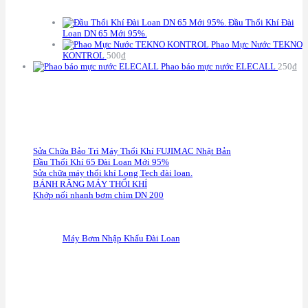
S
ẢN PHẨM
Đầu Thổi Khí Đài
Loan DN 65 Mới 95%.
Phao Mực Nước TEKNO
KONTROL
500
₫
Phao báo mực nước ELECALL
250
₫
C
HÍNH SÁCH BẢO HÀNH
Sửa Chữa Bảo Trì Máy Thổi Khí FUJIMAC Nhật Bản
Đầu Thổi Khí 65 Đài Loan Mới 95%
Sửa chữa máy thổi khí Long Tech đài loan.
BÁNH RĂNG MÁY THỔI KHÍ
Khớp nối nhanh bơm chìm DN 200
F
anpage
Máy Bơm Nhập Khẩu Đài Loan
G
oogle Maps