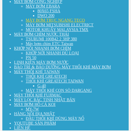
MÁY BƠM CÔNG NGHIỆP
MÁY BƠM EBARA
80X65 FSHA
DWO 200
MÁY BƠM TRỤC NGANG TECO
MÁY BƠM MITSUBISHI ELECTRICT
MOTOR KHUẤY MALAYSIA TMX
MÁY BƠM CHÌM NƯỚC THẢI
TSURUMI 100B42.2 3HP 380
Máy bơm chìm ETC Taiwan
KHỚP NỐI NHANH BƠM CHÌM
KHỚP NỚI NHANH ĐỦ LOẠI
PN 50
LINH KIỆN MÁY BƠM NƯỚC
BẢO TRÌ & BẢO DƯỠNG MÁY THỔI KHÍ MÁY BƠM
MÁY THỔI KHÍ TAIWAN
THỔI KHÍ GREATECH
THỔI KHÍ GREATECH TAIWAN
G-40
MÁY THỔI KHÍ CON SÒ DARGANG
MÁY THỔI KHÍ FUJIMAC
MÁY LỌC RÁC TINH NHẬT BẢN
MÁY BƠM HỒ CÁ KOI
MY-7W
HÀNG NỘI ĐỊA NHẬT
ĐẦU THỔI KHÍ DÙNG MÁY NỔ
YOUTUBE SẢN PHẨM
LIÊN HỆ