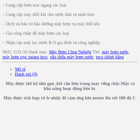
– Cung cấp bơm trục ngang các loại.
– Cung cấp máy thổi khí cho nước thải và nuôi tôm.
– Dịch vụ bảo trì bảo dưỡng máy bơm và máy thổi khí.
– Gia công chân đế máy bơm các loại.
– Nhận ráp máy lọc nước R.O gia đình và công nghiệp.
SKU:
G33-50
Danh mục:
Máy Bơm Công Nghiệp
Thẻ:
máy bơm nước
,
máy bơm trục ngang teco
,
sửa chửa máy bơm nước
,
teco chính hãng
Mô tả
Đánh giá (0)
Máy được thế kế nhỏ gọn ,kết cấu bên trong máy vững chắc.
Máy có
khả năng hoạt động bền bỉ.
Máy được tích hợp rờ le nhiệt để cảm ứng khi motor lên tới 100 độ C.