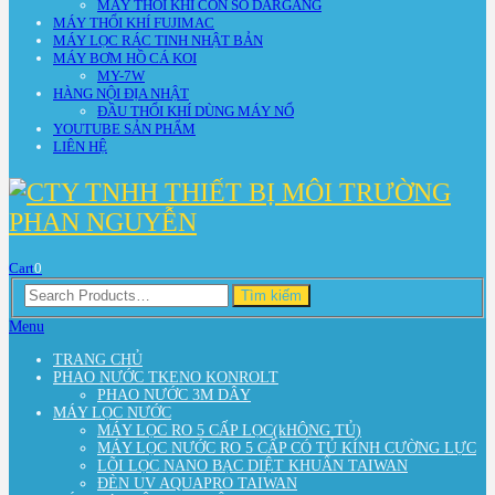
MÁY THỔI KHÍ CON SÒ DARGANG
MÁY THỔI KHÍ FUJIMAC
MÁY LỌC RÁC TINH NHẬT BẢN
MÁY BƠM HỒ CÁ KOI
MY-7W
HÀNG NỘI ĐỊA NHẬT
ĐẦU THỔI KHÍ DÙNG MÁY NỔ
YOUTUBE SẢN PHẨM
LIÊN HỆ
Cart
0
Search
Tìm kiếm
for:
Menu
TRANG CHỦ
PHAO NƯỚC TKENO KONROLT
PHAO NƯỚC 3M DÂY
MÁY LỌC NƯỚC
MÁY LỌC RO 5 CẤP LỌC(kHÔNG TỦ)
MÁY LỌC NƯỚC RO 5 CẤP CÓ TỦ KÍNH CƯỜNG LỰC
LÕI LỌC NANO BẠC DIỆT KHUẨN TAIWAN
ĐÈN UV AQUAPRO TAIWAN