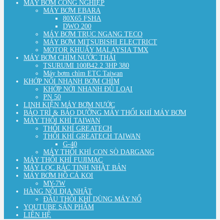
MÁY BƠM CÔNG NGHIỆP
MÁY BƠM EBARA
80X65 FSHA
DWO 200
MÁY BƠM TRỤC NGANG TECO
MÁY BƠM MITSUBISHI ELECTRICT
MOTOR KHUẤY MALAYSIA TMX
MÁY BƠM CHÌM NƯỚC THẢI
TSURUMI 100B42.2 3HP 380
Máy bơm chìm ETC Taiwan
KHỚP NỐI NHANH BƠM CHÌM
KHỚP NỚI NHANH ĐỦ LOẠI
PN 50
LINH KIỆN MÁY BƠM NƯỚC
BẢO TRÌ & BẢO DƯỠNG MÁY THỔI KHÍ MÁY BƠM
MÁY THỔI KHÍ TAIWAN
THỔI KHÍ GREATECH
THỔI KHÍ GREATECH TAIWAN
G-40
MÁY THỔI KHÍ CON SÒ DARGANG
MÁY THỔI KHÍ FUJIMAC
MÁY LỌC RÁC TINH NHẬT BẢN
MÁY BƠM HỒ CÁ KOI
MY-7W
HÀNG NỘI ĐỊA NHẬT
ĐẦU THỔI KHÍ DÙNG MÁY NỔ
YOUTUBE SẢN PHẨM
LIÊN HỆ