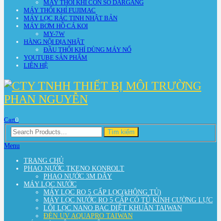
MÁY THỔI KHÍ CON SÒ DARGANG
MÁY THỔI KHÍ FUJIMAC
MÁY LỌC RÁC TINH NHẬT BẢN
MÁY BƠM HỒ CÁ KOI
MY-7W
HÀNG NỘI ĐỊA NHẬT
ĐẦU THỔI KHÍ DÙNG MÁY NỔ
YOUTUBE SẢN PHẨM
LIÊN HỆ
Cart
0
Search
Tìm kiếm
for:
Menu
TRANG CHỦ
PHAO NƯỚC TKENO KONROLT
PHAO NƯỚC 3M DÂY
MÁY LỌC NƯỚC
MÁY LỌC RO 5 CẤP LỌC(kHÔNG TỦ)
MÁY LỌC NƯỚC RO 5 CẤP CÓ TỦ KÍNH CƯỜNG LỰC
LÕI LỌC NANO BẠC DIỆT KHUẨN TAIWAN
ĐÈN UV AQUAPRO TAIWAN