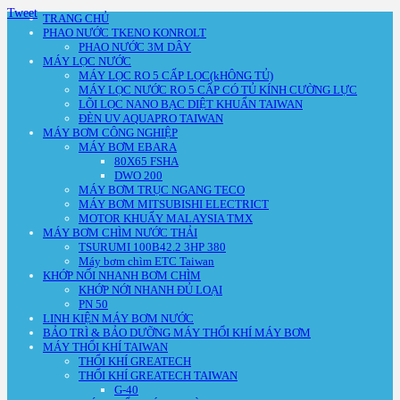
Tweet
TRANG CHỦ
PHAO NƯỚC TKENO KONROLT
PHAO NƯỚC 3M DÂY
MÁY LỌC NƯỚC
MÁY LỌC RO 5 CẤP LỌC(kHÔNG TỦ)
MÁY LỌC NƯỚC RO 5 CẤP CÓ TỦ KÍNH CƯỜNG LỰC
LÕI LỌC NANO BẠC DIỆT KHUẨN TAIWAN
ĐÈN UV AQUAPRO TAIWAN
MÁY BƠM CÔNG NGHIỆP
MÁY BƠM EBARA
80X65 FSHA
DWO 200
MÁY BƠM TRỤC NGANG TECO
MÁY BƠM MITSUBISHI ELECTRICT
MOTOR KHUẤY MALAYSIA TMX
MÁY BƠM CHÌM NƯỚC THẢI
TSURUMI 100B42.2 3HP 380
Máy bơm chìm ETC Taiwan
KHỚP NỐI NHANH BƠM CHÌM
KHỚP NỚI NHANH ĐỦ LOẠI
PN 50
LINH KIỆN MÁY BƠM NƯỚC
BẢO TRÌ & BẢO DƯỠNG MÁY THỔI KHÍ MÁY BƠM
MÁY THỔI KHÍ TAIWAN
THỔI KHÍ GREATECH
THỔI KHÍ GREATECH TAIWAN
G-40