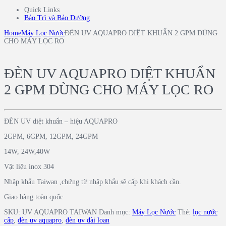
Quick Links
Bảo Trì và Bảo Dưỡng
Home
Máy Lọc Nước
ĐÈN UV AQUAPRO DIỆT KHUẨN 2 GPM DÙNG
CHO MÁY LỌC RO
ĐÈN UV AQUAPRO DIỆT KHUẨN
2 GPM DÙNG CHO MÁY LỌC RO
ĐÈN UV diệt khuẩn – hiệu AQUAPRO
2GPM, 6GPM, 12GPM, 24GPM
14W, 24W,40W
Vật liệu inox 304
Nhập khẩu Taiwan ,chứng từ nhập khẩu sẽ cấp khi khách cần.
Giao hàng toàn quốc
SKU:
UV AQUAPRO TAIWAN
Danh mục:
Máy Lọc Nước
Thẻ:
lọc nước
cấp
,
đèn uv aquapro
,
đèn uv đài loan