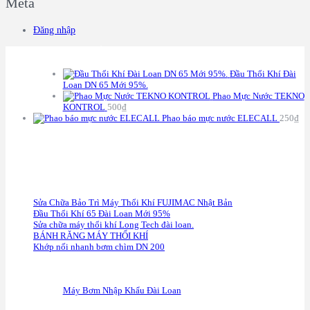
Meta
Đăng nhập
S
ẢN PHẨM
Đầu Thổi Khí Đài
Loan DN 65 Mới 95%.
Phao Mực Nước TEKNO
KONTROL
500
₫
Phao báo mực nước ELECALL
250
₫
C
HÍNH SÁCH BẢO HÀNH
Sửa Chữa Bảo Trì Máy Thổi Khí FUJIMAC Nhật Bản
Đầu Thổi Khí 65 Đài Loan Mới 95%
Sửa chữa máy thổi khí Long Tech đài loan.
BÁNH RĂNG MÁY THỔI KHÍ
Khớp nối nhanh bơm chìm DN 200
F
anpage
Máy Bơm Nhập Khẩu Đài Loan