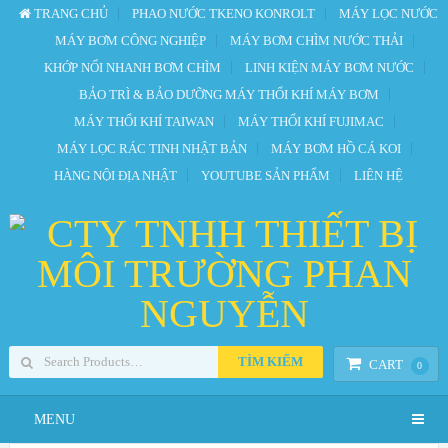
TRANG CHỦ
PHAO NƯỚC TKENO KONROLT
MÁY LỌC NƯỚC
MÁY BƠM CÔNG NGHIỆP
MÁY BƠM CHÌM NƯỚC THẢI
KHỚP NỐI NHANH BƠM CHÌM
LINH KIỆN MÁY BƠM NƯỚC
BẢO TRÌ & BẢO DƯỠNG MÁY THỔI KHÍ MÁY BƠM
MÁY THỔI KHÍ TAIWAN
MÁY THỔI KHÍ FUJIMAC
MÁY LỌC RÁC TINH NHẬT BẢN
MÁY BƠM HỒ CÁ KOI
HÀNG NỘI ĐỊA NHẬT
YOUTUBE SẢN PHẨM
LIÊN HỆ
TÌM KIẾM
CART
0
MENU