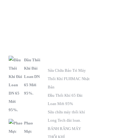
S
C
F
ẢN
HÍNH
anpage
PHẨM
SÁCH BẢO HÀNH
Đầu Thổi
Khí Đài
Sửa Chữa Bảo Trì Máy
Loan DN
Thổi Khí FUJIMAC Nhật
65 Mới
Bản
95%.
Đầu Thổi Khí 65 Đài
Loan Mới 95%
Sửa chữa máy thổi khí
Long Tech đài loan.
Phao
BÁNH RĂNG MÁY
Mực
THỔI KHÍ