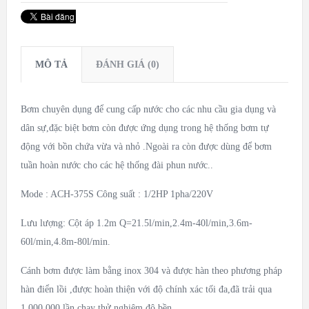
MÔ TẢ
ĐÁNH GIÁ (0)
Bơm chuyên dụng để cung cấp nước cho các nhu cầu gia dụng và
dân sự,đặc biệt bơm còn được ứng dụng trong hệ thống bơm tự
động với bồn chứa vừa và nhỏ .Ngoài ra còn được dùng để bơm
tuần hoàn nước cho các hệ thống đài phun nước..
Mode : ACH-375S Công suất : 1/2HP 1pha/220V
Lưu lượng: Cột áp 1.2m Q=21.5l/min,2.4m-40l/min,3.6m-
60l/min,4.8m-80l/min.
Cánh bơm được làm bằng inox 304 và được hàn theo phương pháp
hàn điển lồi ,được hoàn thiện với độ chính xác tối đa,đã trải qua
1,000,000 lần chạy thử nghiệm độ bền.