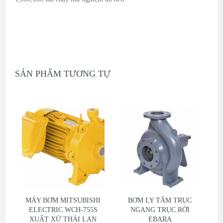
SẢN PHẨM TƯƠNG TỰ
MÁY BƠM MITSUBISHI
BƠM LY TÂM TRỤC
ELECTRIC WCH-755S
NGANG TRỤC RỜI
XUẤT XỨ THÁI LAN
EBARA