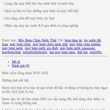
– Cung cấp máy thổi khí cho nước thải và nuôi tôm.
– Dịch vụ bảo trì bảo dưỡng máy bơm và máy thổi khí.
– Gia công chân đế máy bơm các loại.
– Nhận ráp máy lọc nước R.O gia đình và công nghiệp.
Danh mục:
Máy Bơm Chìm Nước Thải
Thẻ:
bơm tăng áp
,
lọc nước đài
loan
,
máy bơm chìm
,
máy bơm chìm nước thải
,
máy bơm công nghiêp
,
máy bơm nước
,
máy bơm nước gia đình
,
máy bơm nước panasonic
,
maybomchim
,
mitsubichielectric
,
sua may bom nuoc
,
thái lan
,
wsp105s
Mô tả
Đánh giá (0)
Bơm chìm bằng nhựa WSP-105S
Những tính nổi bật :
Được tích hợp rờ le bảo vệ quá nhiệt để bảo vệ động cơ không bị cháy ngay
cả khi cách bơm bị kẹt .
Đươc làm từ vật liệu nhựa ABS cao cấp mang đến khả năng chịu được va
chạm và trọng lượng nhẹ.