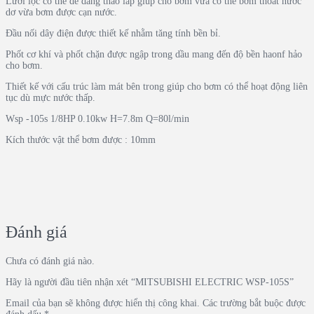
Lưới lọc có thể dễ dàng tháo lắp giúp cho bơm vừa có thể bơm thoát nước
dơ vừa bơm được cạn nước.
Đầu nối dây điện được thiết kế nhằm tăng tính bền bỉ.
Phốt cơ khí và phốt chặn được ngập trong dầu mang đến độ bền haonf hảo
cho bơm.
Thiết kế với cấu trúc làm mát bên trong giúp cho bơm có thể hoạt động liên
tục dù mực nước thấp.
Wsp -105s 1/8HP 0.10kw H=7.8m Q=80l/min
Kích thước vật thể bơm được : 10mm
Đánh giá
Chưa có đánh giá nào.
Hãy là người đầu tiên nhận xét “MITSUBISHI ELECTRIC WSP-105S”
Email của bạn sẽ không được hiển thị công khai.
Các trường bắt buộc được