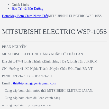
Quick Links
Bảo Trì và Bảo Dưỡng
Home
Máy Bơm Chìm Nước Thải
MITSUBISHI ELECTRIC WSP-105S
MITSUBISHI ELECTRIC WSP-105S
PHAN NGUYỄN
MITSUBISHI ELECTRIC HÀNG NHẬP TỪ THÁI LAN.
Địa chỉ :317/41 Bình Thành P.Bình Hưng Hòa Q.Bình Tân .TP.HCM
CN : Đường 41 ,Xã Nghĩa Thành ,Huyện Châu Đức,Tỉnh BR-VT
Phone : 0938623 135 – 0877186291
Email :
thietbiphannguyen@gmail.com
– Cung cấp bơm chìm nước thải MITSIBISHI ELETRIC JAPAN.
– Cung cấp bơm chìm đài loan chính hãng.
– Cung cấp bơm trục ngang các loại.