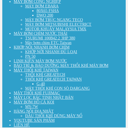
MÁY BƠM CÔNG NGHIỆP
MÁY BƠM EBARA
80X65 FSHA
DWO 200
MÁY BƠM TRỤC NGANG TECO
MÁY BƠM MITSUBISHI ELECTRICT
MOTOR KHUẤY MALAYSIA TMX
MÁY BƠM CHÌM NƯỚC THẢI
TSURUMI 100B42.2 3HP 380
Máy bơm chìm ETC Taiwan
KHỚP NỐI NHANH BƠM CHÌM
KHỚP NỚI NHANH ĐỦ LOẠI
PN 50
LINH KIỆN MÁY BƠM NƯỚC
BẢO TRÌ & BẢO DƯỠNG MÁY THỔI KHÍ MÁY BƠM
MÁY THỔI KHÍ TAIWAN
THỔI KHÍ GREATECH
THỔI KHÍ GREATECH TAIWAN
G-40
MÁY THỔI KHÍ CON SÒ DARGANG
MÁY THỔI KHÍ FUJIMAC
MÁY LỌC RÁC TINH NHẬT BẢN
MÁY BƠM HỒ CÁ KOI
MY-7W
HÀNG NỘI ĐỊA NHẬT
ĐẦU THỔI KHÍ DÙNG MÁY NỔ
YOUTUBE SẢN PHẨM
LIÊN HỆ