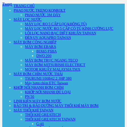
Tweet
TRANG CHỦ
PHAO NƯỚC TKENO KONROLT
PHAO NƯỚC 3M DÂY
MÁY LỌC NƯỚC
MÁY LỌC RO 5 CẤP LỌC(kHÔNG TỦ)
MÁY LỌC NƯỚC RO 5 CẤP CÓ TỦ KÍNH CƯỜNG LỰC
LÕI LỌC NANO BẠC DIỆT KHUẨN TAIWAN
ĐÈN UV AQUAPRO TAIWAN
MÁY BƠM CÔNG NGHIỆP
MÁY BƠM EBARA
80X65 FSHA
DWO 200
MÁY BƠM TRỤC NGANG TECO
MÁY BƠM MITSUBISHI ELECTRICT
MOTOR KHUẤY MALAYSIA TMX
MÁY BƠM CHÌM NƯỚC THẢI
TSURUMI 100B42.2 3HP 380
Máy bơm chìm ETC Taiwan
KHỚP NỐI NHANH BƠM CHÌM
KHỚP NỚI NHANH ĐỦ LOẠI
PN 50
LINH KIỆN MÁY BƠM NƯỚC
BẢO TRÌ & BẢO DƯỠNG MÁY THỔI KHÍ MÁY BƠM
MÁY THỔI KHÍ TAIWAN
THỔI KHÍ GREATECH
THỔI KHÍ GREATECH TAIWAN
G-40