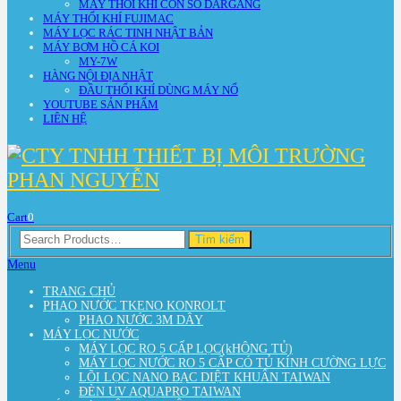
MÁY THỔI KHÍ CON SÒ DARGANG
MÁY THỔI KHÍ FUJIMAC
MÁY LỌC RÁC TINH NHẬT BẢN
MÁY BƠM HỒ CÁ KOI
MY-7W
HÀNG NỘI ĐỊA NHẬT
ĐẦU THỔI KHÍ DÙNG MÁY NỔ
YOUTUBE SẢN PHẨM
LIÊN HỆ
Cart
0
Search
Tìm kiếm
for:
Menu
TRANG CHỦ
PHAO NƯỚC TKENO KONROLT
PHAO NƯỚC 3M DÂY
MÁY LỌC NƯỚC
MÁY LỌC RO 5 CẤP LỌC(kHÔNG TỦ)
MÁY LỌC NƯỚC RO 5 CẤP CÓ TỦ KÍNH CƯỜNG LỰC
LÕI LỌC NANO BẠC DIỆT KHUẨN TAIWAN
ĐÈN UV AQUAPRO TAIWAN