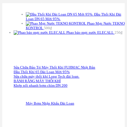
S
ẢN PHẨM
Đầu Thổi Khí Đài
Loan DN 65 Mới 95%.
Phao Mực Nước TEKNO
KONTROL
500
₫
Phao báo mực nước ELECALL
250
₫
C
HÍNH SÁCH BẢO HÀNH
Sửa Chữa Bảo Trì Máy Thổi Khí FUJIMAC Nhật Bản
Đầu Thổi Khí 65 Đài Loan Mới 95%
Sửa chữa máy thổi khí Long Tech đài loan.
BÁNH RĂNG MÁY THỔI KHÍ
Khớp nối nhanh bơm chìm DN 200
F
anpage
Máy Bơm Nhập Khẩu Đài Loan
G
oogle Maps