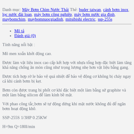
Danh mục:
Máy Bơm Chìm Nước Thải
Thẻ:
buder taiwan
,
cánh bơm inox
,
lọc nước đài loan
,
máy bơm công nghiêp
,
máy bơm nước gia đình
,
maybomchim
,
maybomnuocgiadinh
,
mitsibishi electric
,
ssp-255s
Mô tả
Đánh giá (0)
Tính năng nổi bật :
Mô men xoắn khởi động cao.
Được làm vật liệu inox cao cấp kết hợp với nhựa tổng hợp đặc biệt làm tăng
khả năng chống ăn mòn cũng như trọng lượng nhẹ hơn vật liệu bằng gang.
Được tích hợp rờ le bảo vệ quá nhiệt để bảo vệ động cơ không bị cháy ngay
cả khi cánh bơm bị kẹt.
Bơm còn được trang bị phốt cơ khí đặc biệt một làm bằng sứ graphite và
một làm bằng silicon để làm kính bề mặt.
Với phao công tắc,bơm sẽ tự động dừng khi mặt nước không đủ để ngăn
bơm hoạt động khô.
SSP-255S 1/3HP 0.25KW
H=9m Q=180l/min