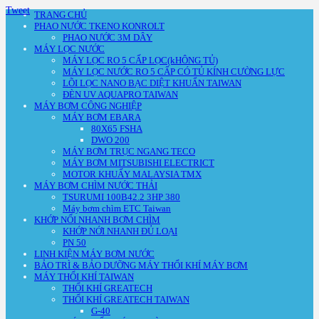
Tweet
TRANG CHỦ
PHAO NƯỚC TKENO KONROLT
PHAO NƯỚC 3M DÂY
MÁY LỌC NƯỚC
MÁY LỌC RO 5 CẤP LỌC(kHÔNG TỦ)
MÁY LỌC NƯỚC RO 5 CẤP CÓ TỦ KÍNH CƯỜNG LỰC
LÕI LỌC NANO BẠC DIỆT KHUẨN TAIWAN
ĐÈN UV AQUAPRO TAIWAN
MÁY BƠM CÔNG NGHIỆP
MÁY BƠM EBARA
80X65 FSHA
DWO 200
MÁY BƠM TRỤC NGANG TECO
MÁY BƠM MITSUBISHI ELECTRICT
MOTOR KHUẤY MALAYSIA TMX
MÁY BƠM CHÌM NƯỚC THẢI
TSURUMI 100B42.2 3HP 380
Máy bơm chìm ETC Taiwan
KHỚP NỐI NHANH BƠM CHÌM
KHỚP NỚI NHANH ĐỦ LOẠI
PN 50
LINH KIỆN MÁY BƠM NƯỚC
BẢO TRÌ & BẢO DƯỠNG MÁY THỔI KHÍ MÁY BƠM
MÁY THỔI KHÍ TAIWAN
THỔI KHÍ GREATECH
THỔI KHÍ GREATECH TAIWAN
G-40