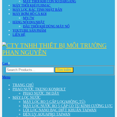
MÁY THỔI KHÍ CON SÒ DARGANG
MÁY THỔI KHÍ FUJIMAC
MÁY LỌC RÁC TINH NHẬT BẢN
MÁY BƠM HỒ CÁ KOI
MY-7W
HÀNG NỘI ĐỊA NHẬT
ĐẦU THỔI KHÍ DÙNG MÁY NỔ
YOUTUBE SẢN PHẨM
LIÊN HỆ
Cart
0
Search
Tìm kiếm
for:
Menu
TRANG CHỦ
PHAO NƯỚC TKENO KONROLT
PHAO NƯỚC 3M DÂY
MÁY LỌC NƯỚC
MÁY LỌC RO 5 CẤP LỌC(kHÔNG TỦ)
MÁY LỌC NƯỚC RO 5 CẤP CÓ TỦ KÍNH CƯỜNG LỰC
LÕI LỌC NANO BẠC DIỆT KHUẨN TAIWAN
ĐÈN UV AQUAPRO TAIWAN