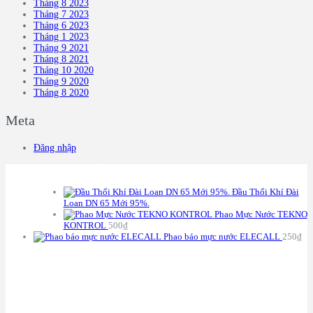
Tháng 8 2023
Tháng 7 2023
Tháng 6 2023
Tháng 1 2023
Tháng 9 2021
Tháng 8 2021
Tháng 10 2020
Tháng 9 2020
Tháng 8 2020
Meta
Đăng nhập
S
ẢN PHẨM
Đầu Thổi Khí Đài
Loan DN 65 Mới 95%.
Phao Mực Nước TEKNO
KONTROL
500
₫
Phao báo mực nước ELECALL
250
₫
C
HÍNH SÁCH BẢO HÀNH