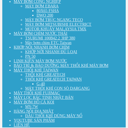
MÁY BƠM CÔNG NGHIỆP
MÁY BƠM EBARA
80X65 FSHA
DWO 200
MÁY BƠM TRỤC NGANG TECO
MÁY BƠM MITSUBISHI ELECTRICT
MOTOR KHUẤY MALAYSIA TMX
MÁY BƠM CHÌM NƯỚC THẢI
TSURUMI 100B42.2 3HP 380
Máy bơm chìm ETC Taiwan
KHỚP NỐI NHANH BƠM CHÌM
KHỚP NỚI NHANH ĐỦ LOẠI
PN 50
LINH KIỆN MÁY BƠM NƯỚC
BẢO TRÌ & BẢO DƯỠNG MÁY THỔI KHÍ MÁY BƠM
MÁY THỔI KHÍ TAIWAN
THỔI KHÍ GREATECH
THỔI KHÍ GREATECH TAIWAN
G-40
MÁY THỔI KHÍ CON SÒ DARGANG
MÁY THỔI KHÍ FUJIMAC
MÁY LỌC RÁC TINH NHẬT BẢN
MÁY BƠM HỒ CÁ KOI
MY-7W
HÀNG NỘI ĐỊA NHẬT
ĐẦU THỔI KHÍ DÙNG MÁY NỔ
YOUTUBE SẢN PHẨM
LIÊN HỆ