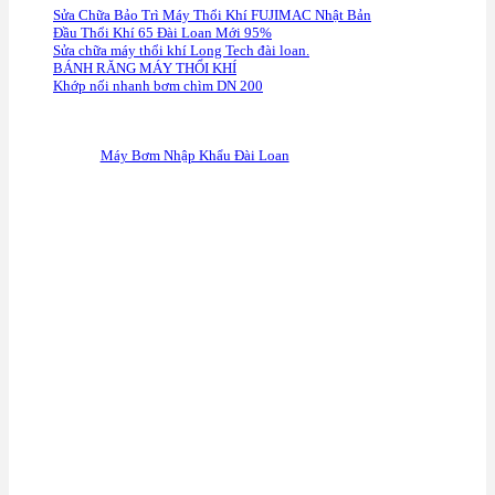
Sửa Chữa Bảo Trì Máy Thổi Khí FUJIMAC Nhật Bản
Đầu Thổi Khí 65 Đài Loan Mới 95%
Sửa chữa máy thổi khí Long Tech đài loan.
BÁNH RĂNG MÁY THỔI KHÍ
Khớp nối nhanh bơm chìm DN 200
F
anpage
Máy Bơm Nhập Khẩu Đài Loan
G
oogle Maps