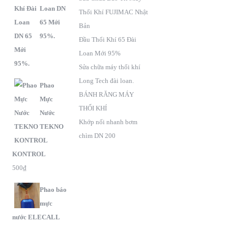
Loan DN
Thổi Khí FUJIMAC Nhật
65 Mới
Bản
95%.
Đầu Thổi Khí 65 Đài
Loan Mới 95%
Sửa chữa máy thổi khí
Long Tech đài loan.
Phao
BÁNH RĂNG MÁY
Mực
THỔI KHÍ
Nước
Khớp nối nhanh bơm
TEKNO
chìm DN 200
KONTROL
500
₫
Phao báo
mực
nước ELECALL