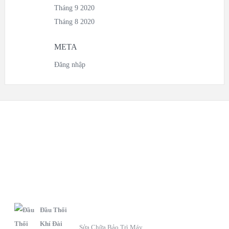
Tháng 9 2020
Tháng 8 2020
META
Đăng nhập
S
C
F
ẢN
HÍNH
anpage
PHẨM
SÁCH BẢO HÀNH
Đầu Thổi
Khí Đài
Sửa Chữa Bảo Trì Máy