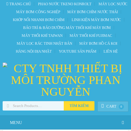
TRANG CHỦ
PHAO NƯỚC TKENO KONROLT
MÁY LỌC NƯỚC
MÁY BƠM CÔNG NGHIỆP
MÁY BƠM CHÌM NƯỚC THẢI
KHỚP NỐI NHANH BƠM CHÌM
LINH KIỆN MÁY BƠM NƯỚC
BẢO TRÌ & BẢO DƯỠNG MÁY THỔI KHÍ MÁY BƠM
MÁY THỔI KHÍ TAIWAN
MÁY THỔI KHÍ FUJIMAC
MÁY LỌC RÁC TINH NHẬT BẢN
MÁY BƠM HỒ CÁ KOI
HÀNG NỘI ĐỊA NHẬT
YOUTUBE SẢN PHẨM
LIÊN HỆ
TÌM KIẾM
CART
0
MENU