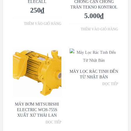
ELECALL
CHỐNG CẠN CHỐNG
TRÀN TEKNO KONTROL
250
₫
5.000
₫
THÊM VÀO GIỎ HÀNG
THÊM VÀO GIỎ HÀNG
MÁY LỌC RÁC TINH ĐẾN
TỪ NHẬT BẢN
ĐỌC TIẾP
MÁY BƠM MITSUBISHI
ELECTRIC WCH-755S
XUẤT XỨ THÁI LAN
ĐỌC TIẾP