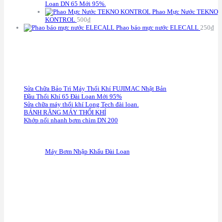
S
Loan DN 65 Mới 95%.
Phao Mực Nước TEKNO
KONTROL
500
₫
Phao báo mực nước ELECALL
250
₫
C
HÍNH SÁCH BẢO HÀNH
Sửa Chữa Bảo Trì Máy Thổi Khí FUJIMAC Nhật Bản
Đầu Thổi Khí 65 Đài Loan Mới 95%
Sửa chữa máy thổi khí Long Tech đài loan.
BÁNH RĂNG MÁY THỔI KHÍ
Khớp nối nhanh bơm chìm DN 200
F
anpage
Máy Bơm Nhập Khẩu Đài Loan
G
oogle Maps