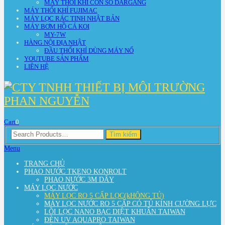
MÁY THỔI KHÍ CON SÒ DARGANG
MÁY THỔI KHÍ FUJIMAC
MÁY LỌC RÁC TINH NHẬT BẢN
MÁY BƠM HỒ CÁ KOI
MY-7W
HÀNG NỘI ĐỊA NHẬT
ĐẦU THỔI KHÍ DÙNG MÁY NỔ
YOUTUBE SẢN PHẨM
LIÊN HỆ
Cart
0
Search
Tìm kiếm
for:
Menu
TRANG CHỦ
PHAO NƯỚC TKENO KONROLT
PHAO NƯỚC 3M DÂY
MÁY LỌC NƯỚC
MÁY LỌC RO 5 CẤP LỌC(kHÔNG TỦ)
MÁY LỌC NƯỚC RO 5 CẤP CÓ TỦ KÍNH CƯỜNG LỰC
LÕI LỌC NANO BẠC DIỆT KHUẨN TAIWAN
ĐÈN UV AQUAPRO TAIWAN