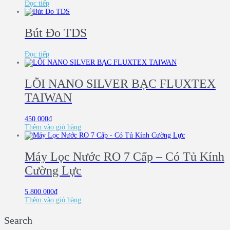
Đọc tiếp
Bút Đo TDS
Đọc tiếp
LÕI NANO SILVER BẠC FLUXTEX
TAIWAN
450.000
₫
Thêm vào giỏ hàng
Máy Lọc Nước RO 7 Cấp – Có Tủ Kính
Cường Lực
5.800.000
₫
Thêm vào giỏ hàng
Search