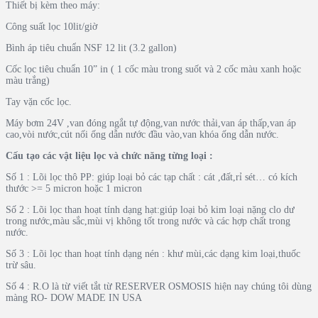
Thiết bị kèm theo máy:
Công suất lọc 10lit/giờ
Bình áp tiêu chuẩn NSF 12 lit (3.2 gallon)
Cốc lọc tiêu chuẩn 10” in ( 1 cốc màu trong suốt và 2 cốc màu xanh hoặc
màu trắng)
Tay vặn cốc lọc.
Máy bơm 24V ,van đóng ngắt tự động,van nước thải,van áp thấp,van áp
cao,vòi nước,cút nối ống dẫn nước đầu vào,van khóa ống dẫn nước.
Cấu tạo các vật liệu lọc và chức năng từng loại :
Số 1 : Lõi lọc thô PP: giúp loại bỏ các tạp chất : cát ,đất,rỉ sét… có kích
thước >= 5 micron hoặc 1 micron
Số 2 : Lõi lọc than hoạt tính dạng hạt:giúp loại bỏ kim loại nặng clo dư
trong nước,màu sắc,mùi vị không tốt trong nước và các hợp chất trong
nước.
Số 3 : Lõi lọc than hoạt tính dạng nén : khư mùi,các dạng kim loại,thuốc
trừ sâu.
Số 4 : R.O là từ viết tắt từ RESERVER OSMOSIS hiện nay chúng tôi dùng
màng RO- DOW MADE IN USA