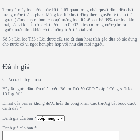
Trong 1 máy lọc nước máy RO là lõi quan trọng nhất quyết định đến chất
lượng nước thành phẩm.Màng lọc RO hoạt động theo nguyên lý thẩm thấu
ngược ( được tạo ra bơm cao áp) màng lọc RO sẽ loại bỏ 98% các loại kim
loại, các vi khuẩn có kích thước nhỏ 0,002 miro có trong nước,cho ra
nguồn nước tinh khiết có thể uống trực tiếp tại vòi.
Số 5 : Lõi lọc T33 : Lõi được cấu tạo từ than hoạt tính gáo dừa có tác dụng
cho nước có vị ngọt hơn,phù hợp với nhu cầu mọi người.
Đánh giá
Chưa có đánh giá nào.
Hãy là người đầu tiên nhận xét “Bộ lọc RO 50 GPD 7 cấp ( Công suất lọc
10 L/giời)”
Email của bạn sẽ không được hiển thị công khai.
Các trường bắt buộc được
đánh dấu
*
Đánh giá của bạn
*
Đánh giá của bạn
*