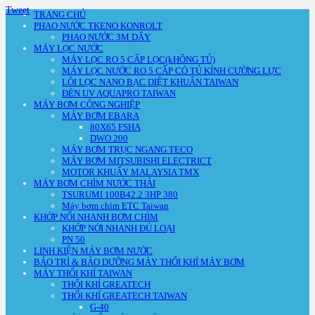
Tweet
TRANG CHỦ
PHAO NƯỚC TKENO KONROLT
PHAO NƯỚC 3M DÂY
MÁY LỌC NƯỚC
MÁY LỌC RO 5 CẤP LỌC(kHÔNG TỦ)
MÁY LỌC NƯỚC RO 5 CẤP CÓ TỦ KÍNH CƯỜNG LỰC
LÕI LỌC NANO BẠC DIỆT KHUẨN TAIWAN
ĐÈN UV AQUAPRO TAIWAN
MÁY BƠM CÔNG NGHIỆP
MÁY BƠM EBARA
80X65 FSHA
DWO 200
MÁY BƠM TRỤC NGANG TECO
MÁY BƠM MITSUBISHI ELECTRICT
MOTOR KHUẤY MALAYSIA TMX
MÁY BƠM CHÌM NƯỚC THẢI
TSURUMI 100B42.2 3HP 380
Máy bơm chìm ETC Taiwan
KHỚP NỐI NHANH BƠM CHÌM
KHỚP NỚI NHANH ĐỦ LOẠI
PN 50
LINH KIỆN MÁY BƠM NƯỚC
BẢO TRÌ & BẢO DƯỠNG MÁY THỔI KHÍ MÁY BƠM
MÁY THỔI KHÍ TAIWAN
THỔI KHÍ GREATECH
THỔI KHÍ GREATECH TAIWAN
G-40