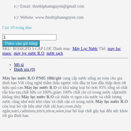
👉 Email: thietbiphannguyen@gmail.com
👉 Website: www.thietbiphannguyen.com
Còn 10 trong kho
Bộ
lọc
Thêm vào giỏ hàng
RO
SKU:
RO50GPD 5 CẤP LỌC
Danh mục:
Máy Lọc Nước
Thẻ:
may loc
50
muoc
,
máy lọc nước R.O
,
nước sạch
GPD
7
cấp
Mô tả
(
Đánh giá (0)
Công
suất
Máy lọc nước R.O PN05 10lit/giờ
cung cấp nước uống an toàn cho gia
lọc
đình bạn.Với công nghệ thẩm thấu ngược vốn đầu tư ban đầu thấp đem tới
10
hiệu quả cao.
Máy lọc nước R.O
có khả năng loại bỏ hơn 95% tổng số chất
L/giời)
rắn hòa tan,chất hữu cơ 100%,giảm 100% chất clo có trong nước cấp(nước
số
không tên).
Máy lọc nước R.O
cải thiện vị ngọt của nước và chất lượng
lượng
nước cũng như mùi khó chịu và chất cặn có trong nước.
Máy lọc nước R.O
còn loại bỏ vật liệu như chất chì,bari,crom,thủy
ngân,natri,cadmimu,nitrit,nitrat,selen,loại bỏ loại chất gây hại đến sức khỏe
tới gia đình bạn.