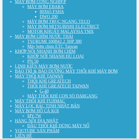
MÁY BƠM CÔNG NGHIỆP
MÁY BƠM EBARA
80X65 FSHA
DWO 200
MÁY BƠM TRỤC NGANG TECO
MÁY BƠM MITSUBISHI ELECTRICT
MOTOR KHUẤY MALAYSIA TMX
MÁY BƠM CHÌM NƯỚC THẢI
TSURUMI 100B42.2 3HP 380
Máy bơm chìm ETC Taiwan
KHỚP NỐI NHANH BƠM CHÌM
KHỚP NỚI NHANH ĐỦ LOẠI
PN 50
LINH KIỆN MÁY BƠM NƯỚC
BẢO TRÌ & BẢO DƯỠNG MÁY THỔI KHÍ MÁY BƠM
MÁY THỔI KHÍ TAIWAN
THỔI KHÍ GREATECH
THỔI KHÍ GREATECH TAIWAN
G-40
MÁY THỔI KHÍ CON SÒ DARGANG
MÁY THỔI KHÍ FUJIMAC
MÁY LỌC RÁC TINH NHẬT BẢN
MÁY BƠM HỒ CÁ KOI
MY-7W
HÀNG NỘI ĐỊA NHẬT
ĐẦU THỔI KHÍ DÙNG MÁY NỔ
YOUTUBE SẢN PHẨM
LIÊN HỆ