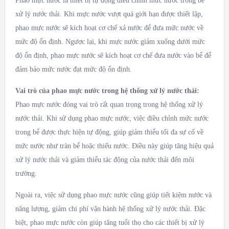
Phao mực nước là thiết bị tự động điều chỉnh mức nước trong bể
xử lý nước thải. Khi mực nước vượt quá giới hạn được thiết lập,
phao mực nước sẽ kích hoạt cơ chế xả nước để đưa mức nước về
mức độ ổn định. Ngược lại, khi mực nước giảm xuống dưới mức
độ ổn định, phao mực nước sẽ kích hoạt cơ chế đưa nước vào bể để
đảm bảo mức nước đạt mức độ ổn định.
Vai trò của phao mực nước trong hệ thống xử lý nước thải:
Phao mực nước đóng vai trò rất quan trọng trong hệ thống xử lý
nước thải. Khi sử dụng phao mực nước, việc điều chỉnh mức nước
trong bể được thực hiện tự động, giúp giảm thiểu tối đa sự cố về
mức nước như tràn bể hoặc thiếu nước. Điều này giúp tăng hiệu quả
xử lý nước thải và giảm thiểu tác động của nước thải đến môi
trường.
Ngoài ra, việc sử dụng phao mực nước cũng giúp tiết kiệm nước và
năng lượng, giảm chi phí vận hành hệ thống xử lý nước thải. Đặc
biệt, phao mực nước còn giúp tăng tuổi thọ cho các thiết bị xử lý