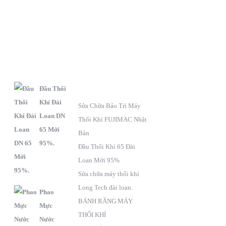
S
C
F
ẢN
HÍNH
anpage
PHẨM
SÁCH BẢO HÀNH
Đầu Thổi
Khí Đài
Sửa Chữa Bảo Trì Máy
Loan DN
Thổi Khí FUJIMAC Nhật
65 Mới
Bản
95%.
Đầu Thổi Khí 65 Đài
Loan Mới 95%
Sửa chữa máy thổi khí
Long Tech đài loan.
Phao
BÁNH RĂNG MÁY
Mực
THỔI KHÍ
Nước