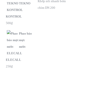
Khớp nối nhanh bơm
TEKNO
chìm DN 200
KONTROL
500
₫
Phao báo
mực
nước
ELECALL
250
₫
G
oogle Maps