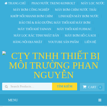
TRANG CHỦ
PHAO NƯỚC TKENO KONROLT
MÁY LỌC NƯỚC
MÁY BƠM CÔNG NGHIỆP
MÁY BƠM CHÌM NƯỚC THẢI
KHỚP NỐI NHANH BƠM CHÌM
LINH KIỆN MÁY BƠM NƯỚC
BẢO TRÌ & BẢO DƯỠNG MÁY THỔI KHÍ MÁY BƠM
MÁY THỔI KHÍ TAIWAN
MÁY THỔI KHÍ FUJIMAC
MÁY LỌC RÁC TINH NHẬT BẢN
MÁY BƠM HỒ CÁ KOI
HÀNG NỘI ĐỊA NHẬT
YOUTUBE SẢN PHẨM
LIÊN HỆ
TÌM KIẾM
CART
0
MENU