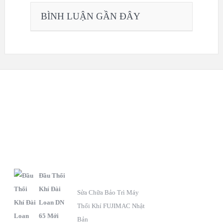
BÌNH LUẬN GẦN ĐÂY
S
C
F
ẢN
HÍNH
anpage
PHẨM
SÁCH BẢO HÀNH
Đầu Thổi
Khí Đài
Sửa Chữa Bảo Trì Máy
Loan DN
Thổi Khí FUJIMAC Nhật
65 Mới
Bản