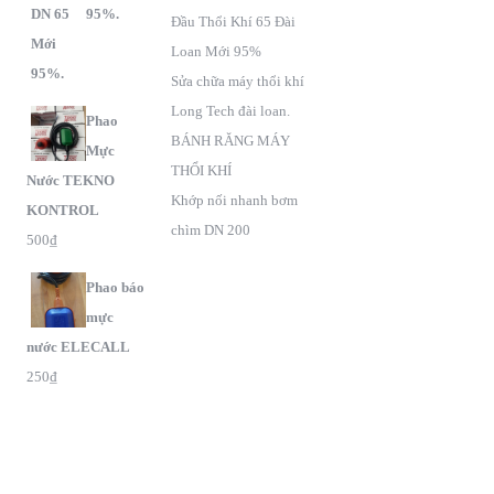
95%.
Đầu Thổi Khí 65 Đài
Loan Mới 95%
Sửa chữa máy thổi khí
Long Tech đài loan.
Phao
BÁNH RĂNG MÁY
Mực
THỔI KHÍ
Nước TEKNO
Khớp nối nhanh bơm
KONTROL
chìm DN 200
500
₫
Phao báo
mực
nước ELECALL
250
₫