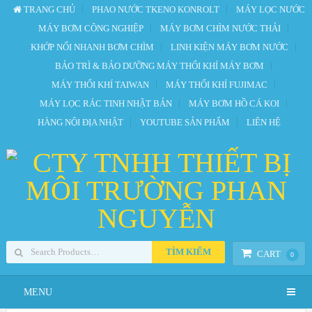
TRANG CHỦ
PHAO NƯỚC TKENO KONROLT
MÁY LỌC NƯỚC
MÁY BƠM CÔNG NGHIỆP
MÁY BƠM CHÌM NƯỚC THẢI
KHỚP NỐI NHANH BƠM CHÌM
LINH KIỆN MÁY BƠM NƯỚC
BẢO TRÌ & BẢO DƯỠNG MÁY THỔI KHÍ MÁY BƠM
MÁY THỔI KHÍ TAIWAN
MÁY THỔI KHÍ FUJIMAC
MÁY LỌC RÁC TINH NHẬT BẢN
MÁY BƠM HỒ CÁ KOI
HÀNG NỘI ĐỊA NHẬT
YOUTUBE SẢN PHẨM
LIÊN HỆ
TÌM KIẾM
CART
0
MENU