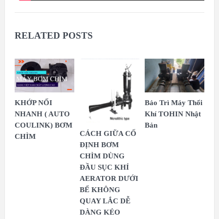
RELATED POSTS
KHỚP NỐI
Bảo Trì Máy Thổi
NHANH ( AUTO
Khí TOHIN Nhật
COULINK) BƠM
Bản
CÁCH GIỮA CỐ
CHÌM
ĐỊNH BƠM
CHÌM DÙNG
ĐẦU SỤC KHÍ
AERATOR DƯỚI
BỂ KHÔNG
QUAY LẮC DỄ
DÀNG KÉO