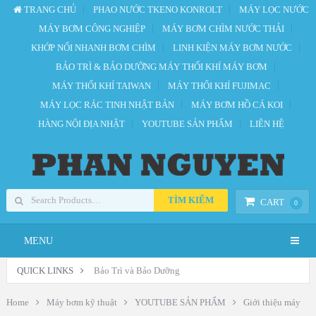
TRANG CHỦ
PHAO NƯỚC TKENO KONROLT
MÁY LỌC NƯỚC
MÁY BƠM CÔNG NGHIỆP
MÁY BƠM CHÌM NƯỚC THẢI
KHỚP NỐI NHANH BƠM CHÌM
LINH KIỆN MÁY BƠM NƯỚC
BẢO TRÌ & BẢO DƯỠNG MÁY THỔI KHÍ MÁY BƠM
MÁY THỔI KHÍ TAIWAN
MÁY THỔI KHÍ FUJIMAC
MÁY LỌC RÁC TINH NHẬT BẢN
MÁY BƠM HỒ CÁ KOI
HÀNG NỘI ĐỊA NHẬT
YOUTUBE SẢN PHẨM
LIÊN HỆ
TÌM KIẾM
CART
0
MENU
QUICK LINKS
Bảo Trì và Bảo Dưỡng
Home
Máy bơm kỹ thuật
YOUTUBE SẢN PHẨM
Giới thiệu máy