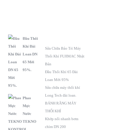
S
C
F
PHẨM
SÁCH BẢO HÀNH
Đầu Thổi
Khí Đài
Sửa Chữa Bảo Trì Máy
Loan DN
Thổi Khí FUJIMAC Nhật
65 Mới
Bản
95%.
Đầu Thổi Khí 65 Đài
Loan Mới 95%
Sửa chữa máy thổi khí
Long Tech đài loan.
Phao
BÁNH RĂNG MÁY
Mực
THỔI KHÍ
Nước
Khớp nối nhanh bơm
TEKNO
chìm DN 200