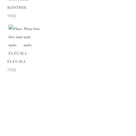
KONTROL
500
₫
Phao báo
mực
nước
ELECALL
250
₫
G
oogle Maps