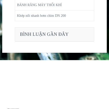
BÁNH RĂNG MÁY THỔI KHÍ
Khớp nối nhanh bơm chìm DN 200
BÌNH LUẬN GẦN ĐÂY
S
C
F
ẢN
HÍNH
anpage
PHẨM
SÁCH BẢO HÀNH