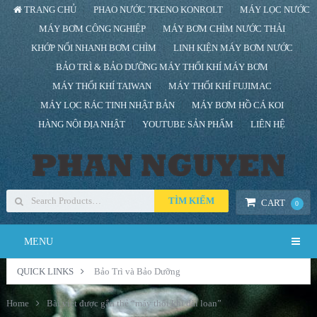
TRANG CHỦ
PHAO NƯỚC TKENO KONROLT
MÁY LỌC NƯỚC
MÁY BƠM CÔNG NGHIỆP
MÁY BƠM CHÌM NƯỚC THẢI
KHỚP NỐI NHANH BƠM CHÌM
LINH KIỆN MÁY BƠM NƯỚC
BẢO TRÌ & BẢO DƯỠNG MÁY THỔI KHÍ MÁY BƠM
MÁY THỔI KHÍ TAIWAN
MÁY THỔI KHÍ FUJIMAC
MÁY LỌC RÁC TINH NHẬT BẢN
MÁY BƠM HỒ CÁ KOI
HÀNG NỘI ĐỊA NHẬT
YOUTUBE SẢN PHẨM
LIÊN HỆ
TÌM KIẾM
CART
0
MENU
QUICK LINKS
Bảo Trì và Bảo Dưỡng
Home
Bài viết được gắn thẻ “máy thổi khí đài loan”