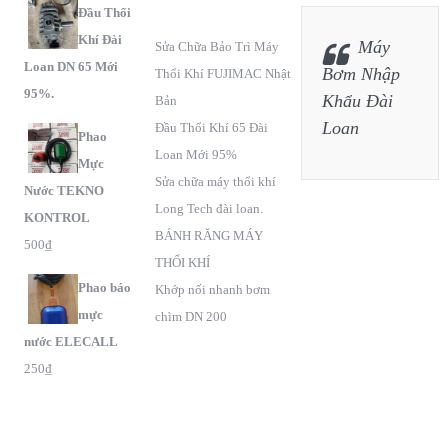
Đầu Thổi
Khí Đài
Máy
Sửa Chữa Bảo Trì Máy
Loan DN 65 Mới
Bơm Nhập
Thổi Khí FUJIMAC Nhật
95%.
Khẩu Đài
Bản
Loan
Đầu Thổi Khí 65 Đài
Phao
Loan Mới 95%
Mực
Sửa chữa máy thổi khí
Nước TEKNO
Long Tech đài loan.
KONTROL
BÁNH RĂNG MÁY
500
₫
THỔI KHÍ
Phao báo
Khớp nối nhanh bơm
mực
chìm DN 200
nước ELECALL
250
₫