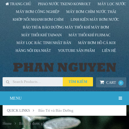
TRANG CHỦ
PHAO NƯỚC TKENO KONROLT
MÁY LỌC NƯỚC
MÁY BƠM CÔNG NGHIỆP
MÁY BƠM CHÌM NƯỚC THẢI
KHỚP NỐI NHANH BƠM CHÌM
LINH KIỆN MÁY BƠM NƯỚC
BẢO TRÌ & BẢO DƯỠNG MÁY THỔI KHÍ MÁY BƠM
MÁY THỔI KHÍ TAIWAN
MÁY THỔI KHÍ FUJIMAC
MÁY LỌC RÁC TINH NHẬT BẢN
MÁY BƠM HỒ CÁ KOI
HÀNG NỘI ĐỊA NHẬT
YOUTUBE SẢN PHẨM
LIÊN HỆ
TÌM KIẾM
CART
0
MENU
QUICK LINKS
Bảo Trì và Bảo Dưỡng
Home
Bài viết được gắn thẻ “Grundfos pump”