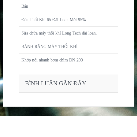
Bản
Đầu Thổi Khí 65 Đài Loan Mới 95%
Sửa chữa máy thổi khí Long Tech đài loan.
BÁNH RĂNG MÁY THỔI KHÍ
Khớp nối nhanh bơm chìm DN 200
BÌNH LUẬN GẦN ĐÂY
ẢN
HÍNH
anpage