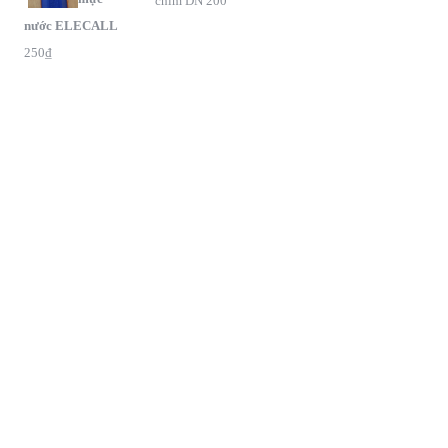
chìm DN 200
nước ELECALL
250
₫
G
oogle Maps