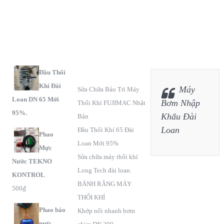
S
C
F
PHẨM
SÁCH BẢO HÀNH
Đầu Thổi
Khí Đài
Máy
Sửa Chữa Bảo Trì Máy
Loan DN 65 Mới
Bơm Nhập
Thổi Khí FUJIMAC Nhật
95%.
Khẩu Đài
Bản
Loan
Đầu Thổi Khí 65 Đài
Phao
Loan Mới 95%
Mực
Sửa chữa máy thổi khí
Nước TEKNO
Long Tech đài loan.
KONTROL
BÁNH RĂNG MÁY
500
₫
THỔI KHÍ
Phao báo
Khớp nối nhanh bơm
mực