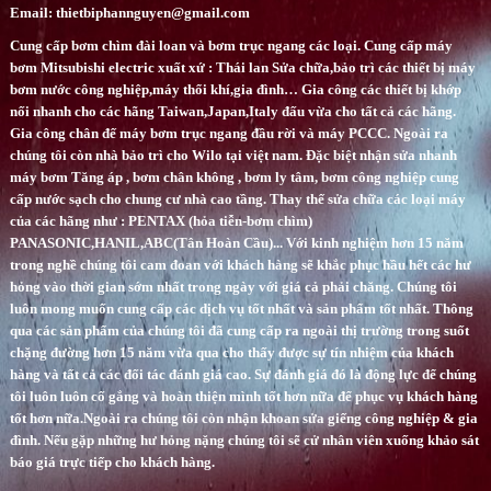
Email: thietbiphannguyen@gmail.com
Cung cấp bơm chìm đài loan và bơm trục ngang các loại.
Cung cấp máy
bơm Mitsubishi electric xuất xứ : Thái lan
Sửa chữa,bảo trì các thiết bị máy
bơm nước công nghiệp,máy thổi khí,gia đình…
Gia công các thiết bị khớp
nối nhanh cho các hãng Taiwan,Japan,Italy đấu vừa cho tất cả các hãng.
Gia công chân đế máy bơm trục ngang đầu rời và máy PCCC.
Ngoài ra
chúng tôi còn nhà bảo trì cho Wilo tại việt nam.
Đặc biệt nhận sửa nhanh
máy bơm Tăng áp , bơm chân không , bơm ly tâm, bơm công nghiệp cung
cấp nước sạch cho chung cư nhà cao tầng.
Thay thế sửa chữa các loại máy
của các hãng như : PENTAX (hỏa tiễn-bơm chìm)
PANASONIC,HANIL,ABC(Tân Hoàn Cầu)...
Với kinh nghiệm hơn 15 năm
trong nghề chúng tôi cam đoan với khách hàng sẽ khắc phục hầu hết các hư
hỏng vào thời gian sớm nhất trong ngày với giá cả phải chăng.
Chúng tôi
luôn mong muốn cung cấp các dịch vụ tốt nhất và sản phẩm tốt nhất.
Thông
qua các sản phẩm của chúng tôi đã cung cấp ra ngoài thị trường trong suốt
chặng đường hơn 15 năm vừa qua cho thấy được sự tín nhiệm của khách
hàng và tất cả các đối tác đánh giá cao.
Sự đánh giá đó là động lực để chúng
tôi luôn luôn cố gắng và hoàn thiện mình tốt hơn nữa để phục vụ khách hàng
tốt hơn nữa.Ngoài ra chúng tôi còn nhận khoan sửa giếng công nghiệp & gia
đình.
Nếu gặp những hư hỏng nặng chúng tôi sẽ cử nhân viên xuống khảo sát
báo giá trực tiếp cho khách hàng.