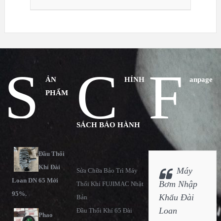
S
C
F
ẢN
HÍNH
anpage
PHẨM
SÁCH BẢO HÀNH
Đầu Thổi
Khí Đài
Máy
Sửa Chữa Bảo Trì Máy
Loan DN 65 Mới
Bơm Nhập
Thổi Khí FUJIMAC Nhật
95%.
Khẩu Đài
Bản
Loan
Đầu Thổi Khí 65 Đài
Phao