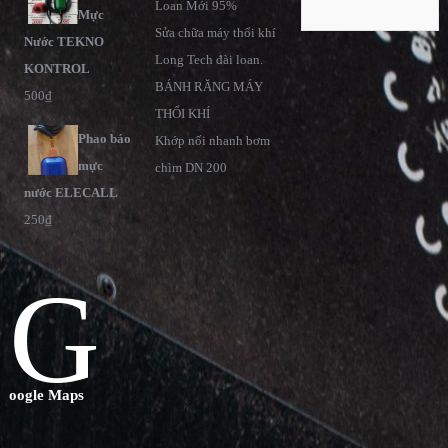
Loan Mới 95%
Mực
Sửa chữa máy thổi khí
Nước TEKNO
Long Tech đài loan.
KONTROL
BÁNH RĂNG MÁY
500
₫
THỔI KHÍ
Phao báo
Khớp nối nhanh bơm
mực
chìm DN 200
nước ELECALL
250
₫
G
oogle Maps