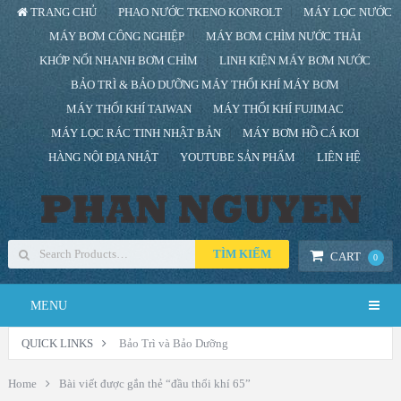
TRANG CHỦ
PHAO NƯỚC TKENO KONROLT
MÁY LỌC NƯỚC
MÁY BƠM CÔNG NGHIỆP
MÁY BƠM CHÌM NƯỚC THẢI
KHỚP NỐI NHANH BƠM CHÌM
LINH KIỆN MÁY BƠM NƯỚC
BẢO TRÌ & BẢO DƯỠNG MÁY THỔI KHÍ MÁY BƠM
MÁY THỔI KHÍ TAIWAN
MÁY THỔI KHÍ FUJIMAC
MÁY LỌC RÁC TINH NHẬT BẢN
MÁY BƠM HỒ CÁ KOI
HÀNG NỘI ĐỊA NHẬT
YOUTUBE SẢN PHẨM
LIÊN HỆ
TÌM KIẾM
CART
0
MENU
QUICK LINKS
Bảo Trì và Bảo Dưỡng
Home
Bài viết được gắn thẻ “đầu thổi khí 65”