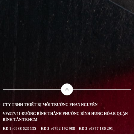
CTY TNHH THIẾT BỊ MÔI TRƯỜNG PHAN NGUYỄN
VP:317/41 ĐƯỜNG BÌNH THÀNH PHƯỜNG BÌNH HƯNG HÒA B QUẬN
BÌNH TÂN.TP.HCM
KD 1 :0938 623 135
KD 2 :0792 192 988
KD 3 :0877 186 291